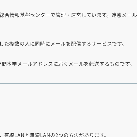
ネットワーク・サーバ登録
仮想ホスティング
a」は総合情報基盤センターで管理・運営しています。迷惑メ
サーバラック貸出
UPKI証明書発行
その他
した複数の人に同時にメールを配信するサービスです。
大判プリンタ
高速計算
年間本学メールアドレスに届くメールを転送するものです。
学生用計算サーバ
学生用計算サーバ
講習会・セミナー
開催予定・過去の講習会
有線LANと無線LANの2つの方法があります。