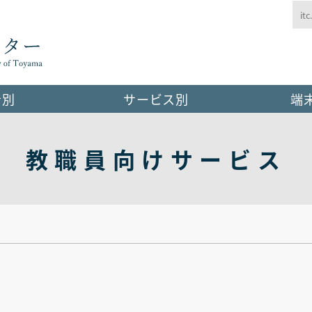
富山大学総合情報
者別
サービス別
端
HOME
教職員向けサービス
センター概要
総合情報基盤センター概要
利用者別
沿革
学生
サービス別
利用規則・諸規程
新入生の方へ
アカウント
端末室利用
パンフレット・ガイドライン
学生向けサービス
利用ユーザID発行
広報
端末室情報
お問合せ
卒業予定の方へ
臨時利用ユーザID発行
スタッフ
利用について
教職員
よくある質問
メール
五福キャンパス
新任の方へ