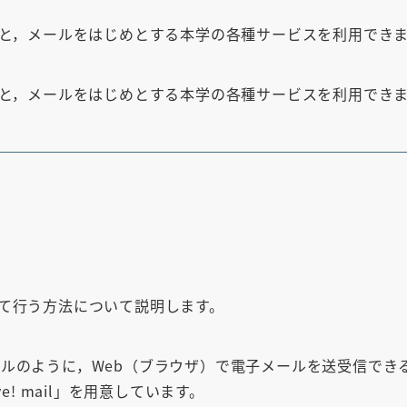
eduroam
ると，メールをはじめとする本学の各種サービスを利用でき
外来者の利用
Moodle
ると，メールをはじめとする本学の各種サービスを利用でき
利用について
貸出
ウイルス対策ソフトウェア
Adobe包括ライセンス
Microsoft包括ライセンス
教育用ソフトウェア
機器
ファイル共有
て行う方法について説明します。
オンラインストレージ
グループフォルダ
ウェブサイト・サーバ
!メールのように，Web（ブラウザ）で電子メールを送受信で
e! mail」を用意しています。
外部公開用Webサーバ